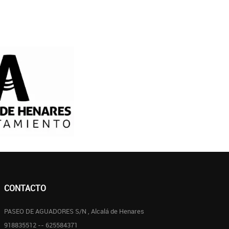
CONTACTO
PASEO DE AGUADORES S/N , Alcalá de Henares
918835512 -- 625584371