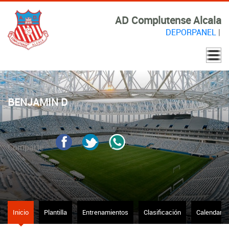
AD Complutense Alcala
DEPORPANEL
|
BENJAMIN D
Comparte
Inicio
Plantilla
Entrenamientos
Clasificación
Calendario