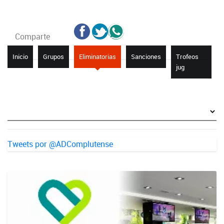
Comparte
Inicio
Grupos
Eliminatorias
Sanciones
Trofeos
jug
Tweets por @ADComplutense