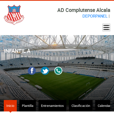
AD Complutense Alcala
DEPORPANEL
|
INFANTIL A
Comparte
Inicio
Plantilla
Entrenamientos
Clasificación
Calendario