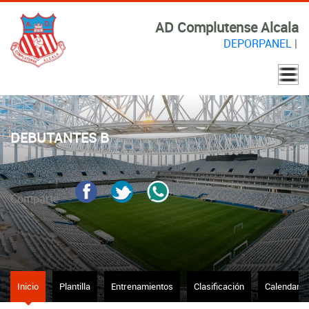
AD Complutense Alcala
DEPORPANEL
|
DEBUTANTES B
Comparte
Inicio
Plantilla
Entrenamientos
Clasificación
Calendario