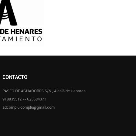
CONTACTO
PASEO DE AGUADORES S/N , Alcalá de Henares
918835512 -- 625584371
adcomplu.complu@gmail.com