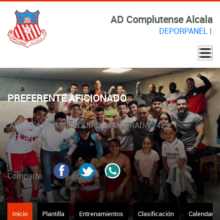
AD Complutense Alcala
DEPORPANEL
|
PREFERENTE AFICIONADO
PLANTILLA PRIMER EQUIPO TEMPORADA 2425
PREFERNTE GRUPO 2
Comparte
Inicio
Plantilla
Entrenamientos
Clasificación
Calendario