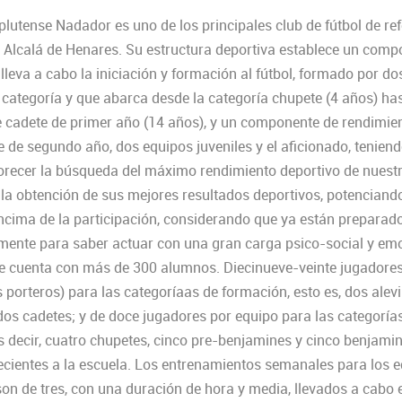
lutense Nadador es uno de los principales club de fútbol de ref
e Alcalá de Henares. Su estructura deportiva establece un com
 lleva a cabo la iniciación y formación al fútbol, formado por do
 categoría y que abarca desde la categoría chupete (4 años) has
e cadete de primer año (14 años), y un componente de rendimie
e de segundo año, dos equipos juveniles y el aficionado, tenie
vorecer la búsqueda del máximo rendimiento deportivo de nuest
 la obtención de sus mejores resultados deportivos, potenciand
ncima de la participación, considerando que ya están preparad
ente para saber actuar con una gran carga psico-social y emo
se cuenta con más de 300 alumnos. Diecinueve-veinte jugadore
s porteros) para las categoríaas de formación, esto es, dos alevi
 dos cadetes; y de doce jugadores por equipo para las categoría
es decir, cuatro chupetes, cinco pre-benjamines y cinco benjami
necientes a la escuela. Los entrenamientos semanales para los 
on de tres, con una duración de hora y media, llevados a cabo 