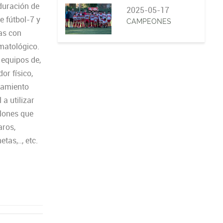
 duración de
2025-05-17
e fútbol-7 y
CAMPEONES
tas con
imatológico.
 equipos de,
or físico,
namiento
a utilizar
alones que
aros,
tas,.., etc.