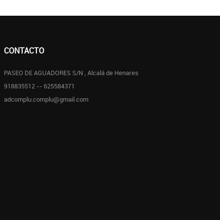
CONTACTO
PASEO DE AGUADORES S/N , Alcalá de Henares
918835512 -- 625584371
adcomplu.complu@gmail.com