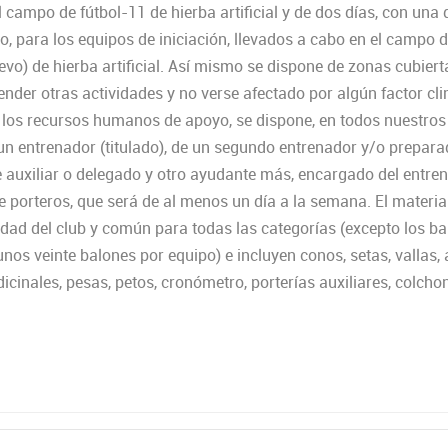
l campo de fútbol-11 de hierba artificial y de dos días, con una
o, para los equipos de iniciación, llevados a cabo en el campo d
evo) de hierba artificial. Así mismo se dispone de zonas cubier
ender otras actividades y no verse afectado por algún factor cl
 los recursos humanos de apoyo, se dispone, en todos nuestros
n entrenador (titulado), de un segundo entrenador y/o preparad
 auxiliar o delegado y otro ayudante más, encargado del entre
e porteros, que será de al menos un día a la semana. El material 
edad del club y común para todas las categorías (excepto los b
nos veinte balones por equipo) e incluyen conos, setas, vallas, 
cinales, pesas, petos, cronómetro, porterías auxiliares, colchone