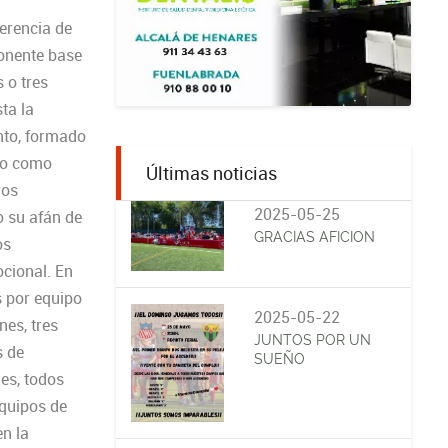
erencia de
ponente base
s o tres
ta la
nto, formado
ndo como
Últimas noticias
ros
2025-05-25
o su afán de
GRACIAS AFICION
os
cional. En
s por equipo
2025-05-22
nes, tres
JUNTOS POR UN
s de
SUEÑO
nes, todos
equipos de
en la