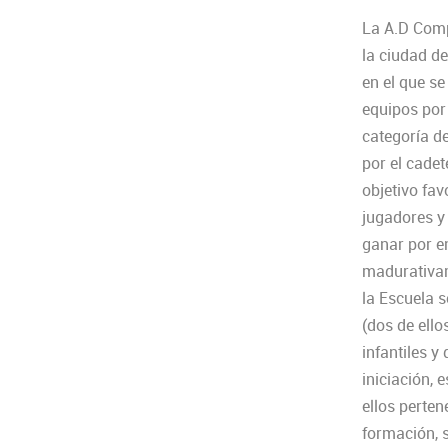
La A.D Comp
la ciudad d
en el que se
equipos por
categoría d
por el cadet
objetivo fa
jugadores y
ganar por e
madurativam
la Escuela 
(dos de ello
infantiles y
iniciación, 
ellos perte
formación, s