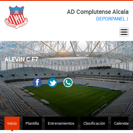
AD Complutense Alcala
DEPORPANEL
|
ALEVIN C F7
Comparte
Inicio
Plantilla
Entrenamientos
Clasificación
Calendario