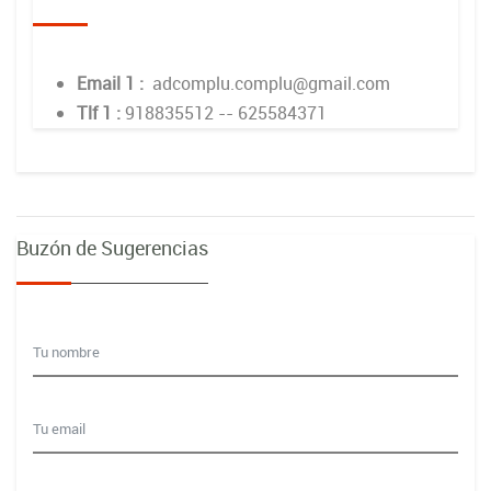
Email 1 :
adcomplu.complu@gmail.com
Tlf 1 :
918835512 -- 625584371
Buzón de Sugerencias