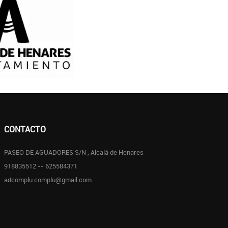
CONTACTO
PASEO DE AGUADORES S/N , Alcalá de Henares
918835512 -- 625584371
adcomplu.complu@gmail.com