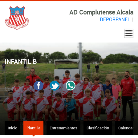
AD Complutense Alcala
DEPORPANEL
|
INFANTIL B
Comparte
Inicio
Plantilla
Entrenamientos
Clasificación
Calendario