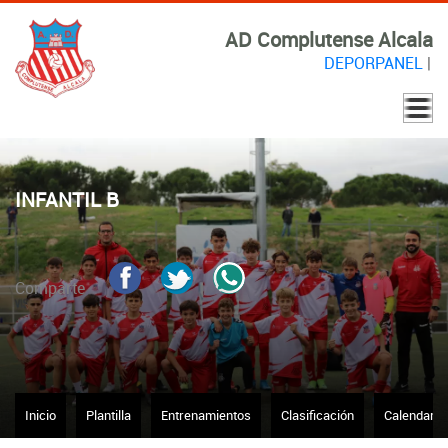
AD Complutense Alcala
DEPORPANEL
|
INFANTIL B
Comparte
Inicio
Plantilla
Entrenamientos
Clasificación
Calendario