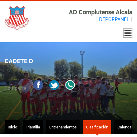
AD Complutense Alcala
DEPORPANEL
|
CADETE D
Comparte
Inicio
Plantilla
Entrenamientos
Clasificación
Calendario