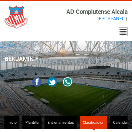
AD Complutense Alcala
DEPORPANEL
|
BENJAMIN F
Comparte
Inicio
Plantilla
Entrenamientos
Clasificación
Calendario