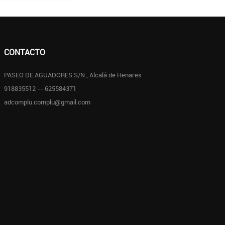
CONTACTO
PASEO DE AGUADORES S/N , Alcalá de Henares
918835512 -- 625584371
adcomplu.complu@gmail.com