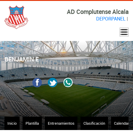
AD Complutense Alcala
DEPORPANEL
|
BENJAMIN E
Comparte
Inicio
Plantilla
Entrenamientos
Clasificación
Calendario