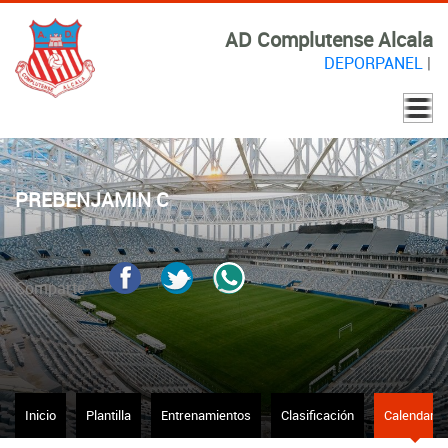
AD Complutense Alcala
DEPORPANEL
|
PREBENJAMIN C
Comparte
Inicio
Plantilla
Entrenamientos
Clasificación
Calendario