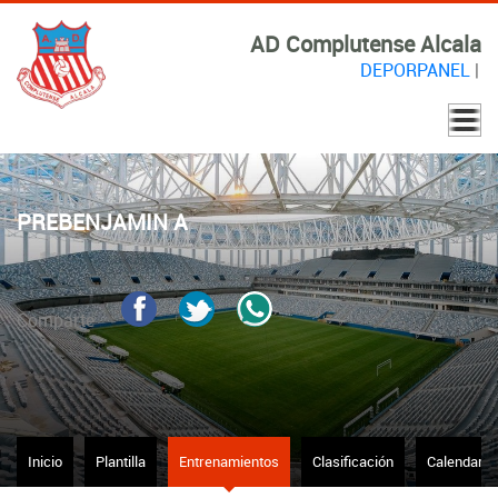
AD Complutense Alcala
DEPORPANEL
|
PREBENJAMIN A
Comparte
Inicio
Plantilla
Entrenamientos
Clasificación
Calendario