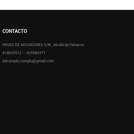
CONTACTO
PASEO DE AGUADORES S/N , Alcalá de Henares
918835512 -- 625584371
adcomplu.complu@gmail.com