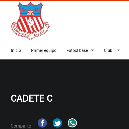
Inicio
Primer equipo
Futbol base
Club
CADETE C
Comparte