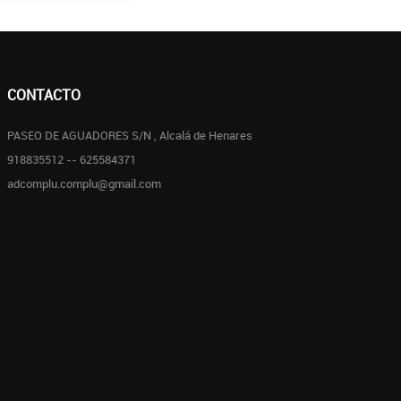
CONTACTO
PASEO DE AGUADORES S/N , Alcalá de Henares
918835512 -- 625584371
adcomplu.complu@gmail.com