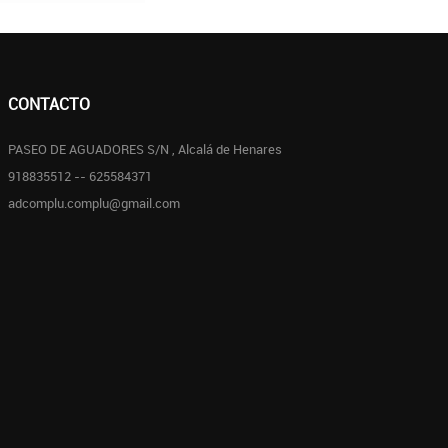
CONTACTO
PASEO DE AGUADORES S/N , Alcalá de Henares
918835512 -- 625584371
adcomplu.complu@gmail.com