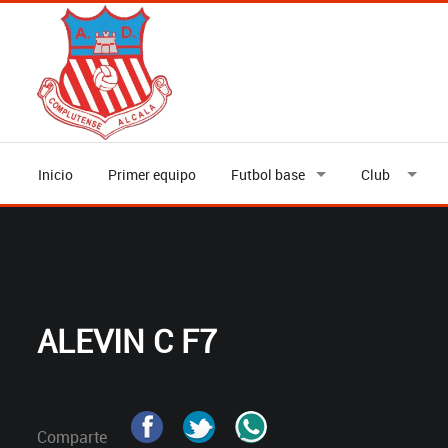
Inicio
Primer equipo
Futbol base
Club
ALEVIN C F7
Comparte