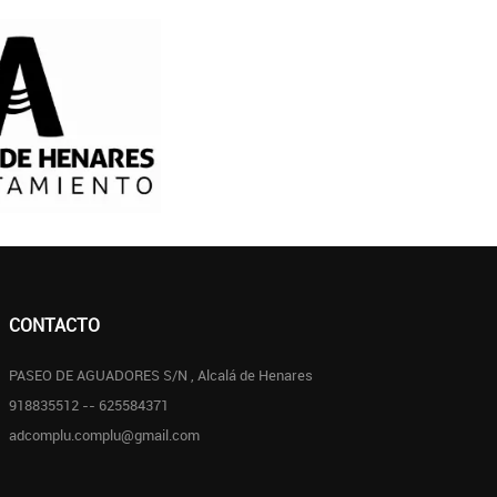
CONTACTO
PASEO DE AGUADORES S/N , Alcalá de Henares
918835512 -- 625584371
adcomplu.complu@gmail.com