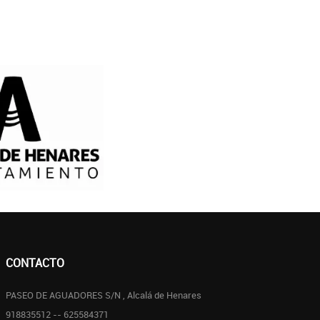
CONTACTO
PASEO DE AGUADORES S/N , Alcalá de Henares
918835512 -- 625584371